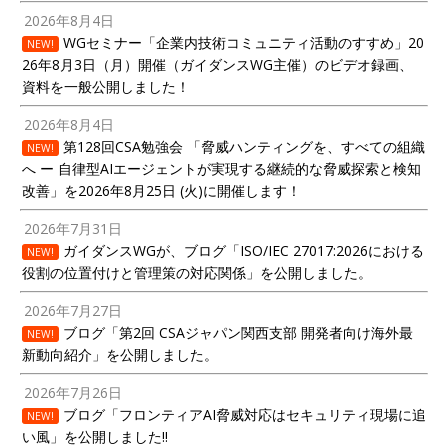
2026年8月4日
WGセミナー「企業内技術コミュニティ活動のすすめ」20
NEW!
26年8月3日（月）開催（ガイダンスWG主催）のビデオ録画、
資料を一般公開しました！
2026年8月4日
第128回CSA勉強会 「脅威ハンティングを、すべての組織
NEW!
へ ー 自律型AIエージェントが実現する継続的な脅威探索と検知
改善」を2026年8月25日 (火)に開催します！
2026年7月31日
ガイダンスWGが、ブログ「ISO/IEC 27017:2026における
NEW!
役割の位置付けと管理策の対応関係」を公開しました。
2026年7月27日
ブログ「第2回 CSAジャパン関西支部 開発者向け海外最
NEW!
新動向紹介」を公開しました。
2026年7月26日
ブログ「フロンティアAI脅威対応はセキュリティ現場に追
NEW!
い風」を公開しました!!