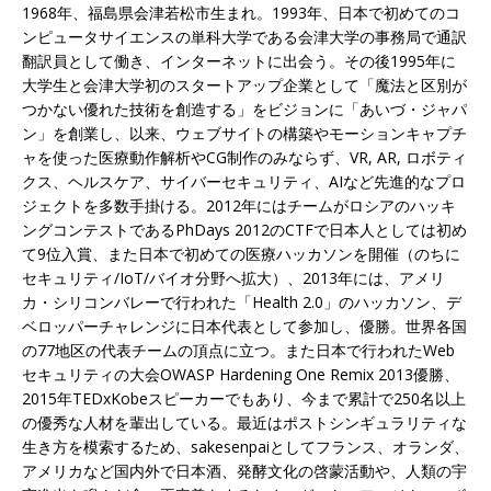
1968年、福島県会津若松市生まれ。1993年、日本で初めてのコ
ンピュータサイエンスの単科大学である会津大学の事務局で通訳
翻訳員として働き、インターネットに出会う。その後1995年に
大学生と会津大学初のスタートアップ企業として「魔法と区別が
つかない優れた技術を創造する」をビジョンに「あいづ・ジャパ
ン」を創業し、以来、ウェブサイトの構築やモーションキャプチ
ャを使った医療動作解析やCG制作のみならず、VR, AR, ロボティ
クス、ヘルスケア、サイバーセキュリティ、AIなど先進的なプロ
ジェクトを多数手掛ける。2012年にはチームがロシアのハッキ
ングコンテストであるPhDays 2012のCTFで日本人としては初め
て9位入賞、また日本で初めての医療ハッカソンを開催（のちに
セキュリティ/IoT/バイオ分野へ拡大）、2013年には、アメリ
カ・シリコンバレーで行われた「Health 2.0」のハッカソン、デ
ベロッパーチャレンジに日本代表として参加し、優勝。世界各国
の77地区の代表チームの頂点に立つ。また日本で行われたWeb
セキュリティの大会OWASP Hardening One Remix 2013優勝、
2015年TEDxKobeスピーカーでもあり、今まで累計で250名以上
の優秀な人材を輩出している。最近はポストシンギュラリティな
生き方を模索するため、sakesenpaiとしてフランス、オランダ、
アメリカなど国内外で日本酒、発酵文化の啓蒙活動や、人類の宇