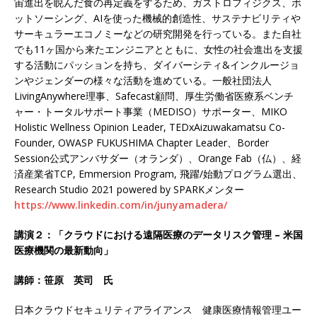
宙進出を睨んだ食の再定義をするため、ガストロフィジクス、ボ
ットソーシング、AIを使った機械的創造性、サステナビリティや
サーキュラーエコノミーなどの研究開発を行っている。また自社
でも11ヶ国から来たエンジニアとともに、女性の社会進出を支援
する活動にパッションを持ち、ダイバーシティ&インクルージョ
ンやジェンダーの様々な活動を進めている。一般社団法人
LivingAnywhere理事、Safecast顧問、厚生労働省医療系ベンチ
ャー・トータルサポート事業（MEDISO）サポーター、MIKO
Holistic Wellness Opinion Leader, TEDxAizuwakamatsu Co-
Founder, OWASP FUKUSHIMA Chapter Leader、Border
Session公式アンバサダー（オランダ）、Orange Fab（仏）、経
済産業省TCP, Emmersion Program, 飛躍/始動プログラム選出、
Research Studio 2021 powered by SPARKメンター
https://www.linkedin.com/in/junyamadera/
講演２：
「クラウドにおける遠隔医療のデータリスク管理 – 米国
医療機関の最新動向」
講師：笹原 英司
氏
日本クラウドセキュリティアライアンス 健康医療情報管理ユー