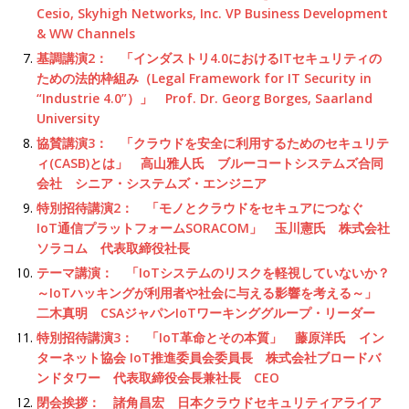
Cesio, Skyhigh Networks, Inc. VP Business Development
& WW Channels
基調講演2： 「インダストリ4.0におけるITセキュリティの
ための法的枠組み（Legal Framework for IT Security in
“Industrie 4.0”）」 Prof. Dr. Georg Borges, Saarland
University
協賛講演3： 「クラウドを安全に利用するためのセキュリテ
ィ(CASB)とは」 高山雅人氏 ブルーコートシステムズ合同
会社 シニア・システムズ・エンジニア
特別招待講演2： 「モノとクラウドをセキュアにつなぐ
IoT通信プラットフォームSORACOM」 玉川憲氏 株式会社
ソラコム 代表取締役社長
テーマ講演： 「IoTシステムのリスクを軽視していないか？
～IoTハッキングが利用者や社会に与える影響を考える～」
二木真明 CSAジャパンIoTワーキンググループ・リーダー
特別招待講演3： 「IoT革命とその本質」 藤原洋氏 イン
ターネット協会 IoT推進委員会委員長 株式会社ブロードバ
ンドタワー 代表取締役会長兼社長 CEO
閉会挨拶： 諸角昌宏 日本クラウドセキュリティアライア