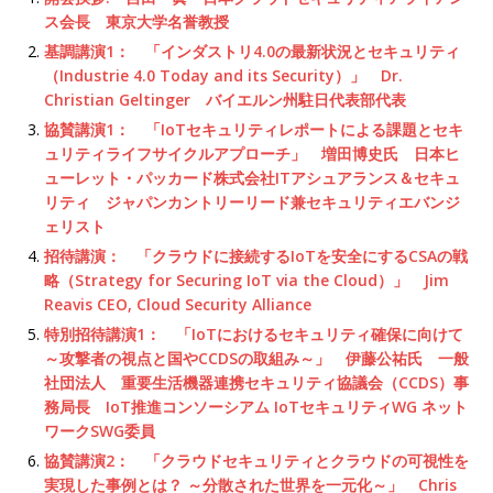
ス会長 東京大学名誉教授
基調講演1： 「インダストリ4.0の最新状況とセキュリティ
（Industrie 4.0 Today and its Security）」 Dr.
Christian Geltinger バイエルン州駐日代表部代表
協賛講演1： 「IoTセキュリティレポートによる課題とセキ
ュリティライフサイクルアプローチ」 増田博史氏 日本ヒ
ューレット・パッカード株式会社ITアシュアランス＆セキュ
リティ ジャパンカントリーリード兼セキュリティエバンジ
ェリスト
招待講演： 「クラウドに接続するIoTを安全にするCSAの戦
略（Strategy for Securing IoT via the Cloud）」 Jim
Reavis CEO, Cloud Security Alliance
特別招待講演1： 「IoTにおけるセキュリティ確保に向けて
～攻撃者の視点と国やCCDSの取組み～」 伊藤公祐氏 一般
社団法人 重要生活機器連携セキュリティ協議会（CCDS）事
務局長 IoT推進コンソーシアム IoTセキュリティWG ネット
ワークSWG委員
協賛講演2： 「クラウドセキュリティとクラウドの可視性を
実現した事例とは？ ～分散された世界を一元化～」 Chris