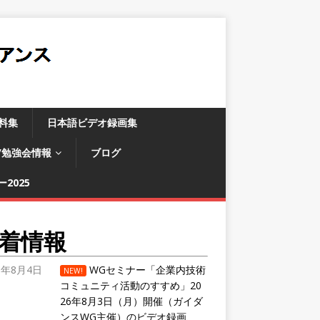
料集
日本語ビデオ録画集
/勉強会情報
ブログ
2025
着情報
6年8月4日
WGセミナー「企業内技術
NEW!
コミュニティ活動のすすめ」20
26年8月3日（月）開催（ガイダ
ンスWG主催）のビデオ録画、