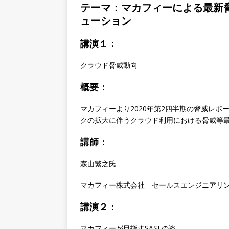
テーマ：
マカフィーによる最新
ューション
講演１：
クラウド脅威動向
概要
：
マカフィーより
2020
年第
2
四半期の脅威レポ
クの拡大に伴うクラウド利用における脅威等
講師：
森山繁之
氏
マカフィー株式会社 セールスエンジニアリ
講演２：
マカフィー
が目指す
SASE
の姿