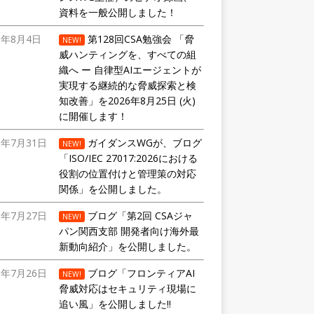
資料を一般公開しました！
6年8月4日
第128回CSA勉強会 「脅
NEW!
威ハンティングを、すべての組
織へ ー 自律型AIエージェントが
実現する継続的な脅威探索と検
知改善」を2026年8月25日 (火)
に開催します！
6年7月31日
ガイダンスWGが、ブログ
NEW!
「ISO/IEC 27017:2026における
役割の位置付けと管理策の対応
関係」を公開しました。
6年7月27日
ブログ「第2回 CSAジャ
NEW!
パン関西支部 開発者向け海外最
新動向紹介」を公開しました。
6年7月26日
ブログ「フロンティアAI
NEW!
脅威対応はセキュリティ現場に
追い風」を公開しました!!