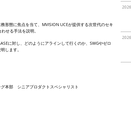
202
業務形態に焦点を当て、
MVISION UCE
が提供する次世代のセキ
合わせる手法を説明。
202
SASE
に対し、どのようにアラインして行くのか、
SWG
やゼロ
説明します。
ング本部
シニアプロダクトスペシャリスト