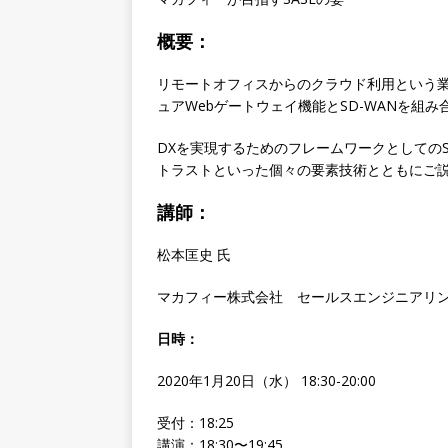
概要
：
リモートオフィスからのクラウド利用という
ュア
Web
ゲートウェイ機能と
SD-WAN
を組み
DX
を実現するためのフレームワークとしての
トラストといった個々の要素技術とともにご
講師：
松本匡史
氏
マカフィー株式会社 セールスエンジニアリ
日時：
2020年1月20日（水） 18:30-20:00
受付：18:25
講演：18:30〜19:45