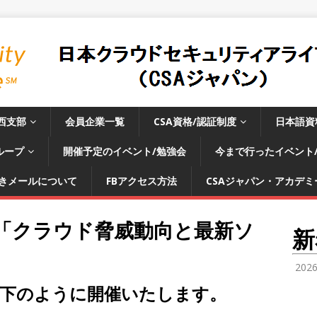
西支部
会員企業一覧
CSA資格/認証制度
日本語資
ループ
開催予定のイベント/勉強会
今まで行ったイベント
きメールについて
FBアクセス方法
CSAジャパン・アカデミー
会「クラウド脅威動向と最新ソ
新
202
を以下のように開催いたします。