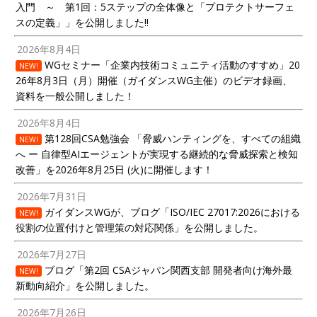
入門 ～ 第1回：5ステップの全体像と「プロテクトサーフェ
スの定義」」を公開しました!!
2026年8月4日
WGセミナー「企業内技術コミュニティ活動のすすめ」20
NEW!
26年8月3日（月）開催（ガイダンスWG主催）のビデオ録画、
資料を一般公開しました！
2026年8月4日
第128回CSA勉強会 「脅威ハンティングを、すべての組織
NEW!
へ ー 自律型AIエージェントが実現する継続的な脅威探索と検知
改善」を2026年8月25日 (火)に開催します！
2026年7月31日
ガイダンスWGが、ブログ「ISO/IEC 27017:2026における
NEW!
役割の位置付けと管理策の対応関係」を公開しました。
2026年7月27日
ブログ「第2回 CSAジャパン関西支部 開発者向け海外最
NEW!
新動向紹介」を公開しました。
2026年7月26日