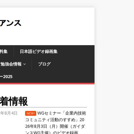
料集
日本語ビデオ録画集
/勉強会情報
ブログ
2025
着情報
6年8月4日
WGセミナー「企業内技術
NEW!
コミュニティ活動のすすめ」20
26年8月3日（月）開催（ガイダ
ンスWG主催）のビデオ録画、