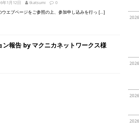
16年1月12日
tkatsumi
0
のウエブページをご参照の上、参加申し込みを行っ
[…]
202
ション報告 by マクニカネットワークス様
202
202
202