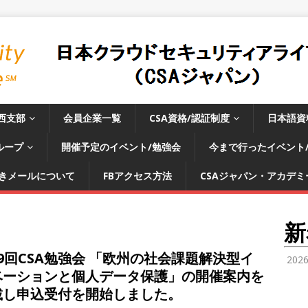
西支部
会員企業一覧
CSA資格/認証制度
日本語資
ループ
開催予定のイベント/勉強会
今まで行ったイベント
きメールについて
FBアクセス方法
CSAジャパン・アカデミー
新
9回CSA勉強会 「欧州の社会課題解決型イ
202
ベーションと個人データ保護」の開催案内を
載し申込受付を開始しました。