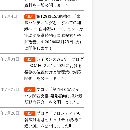
資料を一般公開しました！
6年8月4日
第128回CSA勉強会 「脅
NEW!
威ハンティングを、すべての組
織へ ー 自律型AIエージェントが
実現する継続的な脅威探索と検
知改善」を2026年8月25日 (火)
に開催します！
6年7月31日
ガイダンスWGが、ブログ
NEW!
「ISO/IEC 27017:2026における
役割の位置付けと管理策の対応
関係」を公開しました。
6年7月27日
ブログ「第2回 CSAジャ
NEW!
パン関西支部 開発者向け海外最
新動向紹介」を公開しました。
6年7月26日
ブログ「フロンティアAI
NEW!
脅威対応はセキュリティ現場に
追い風」を公開しました!!