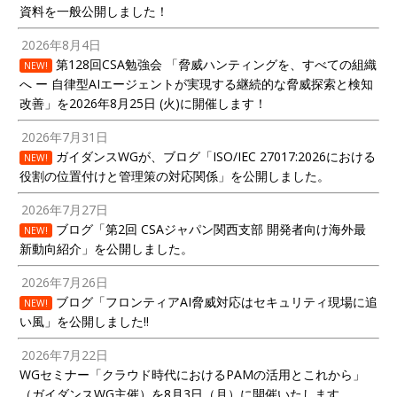
資料を一般公開しました！
2026年8月4日
第128回CSA勉強会 「脅威ハンティングを、すべての組織
NEW!
へ ー 自律型AIエージェントが実現する継続的な脅威探索と検知
改善」を2026年8月25日 (火)に開催します！
2026年7月31日
ガイダンスWGが、ブログ「ISO/IEC 27017:2026における
NEW!
役割の位置付けと管理策の対応関係」を公開しました。
2026年7月27日
ブログ「第2回 CSAジャパン関西支部 開発者向け海外最
NEW!
新動向紹介」を公開しました。
2026年7月26日
ブログ「フロンティアAI脅威対応はセキュリティ現場に追
NEW!
い風」を公開しました!!
2026年7月22日
WGセミナー「クラウド時代におけるPAMの活用とこれから」
（ガイダンスWG主催）を8月3日（月）に開催いたします。