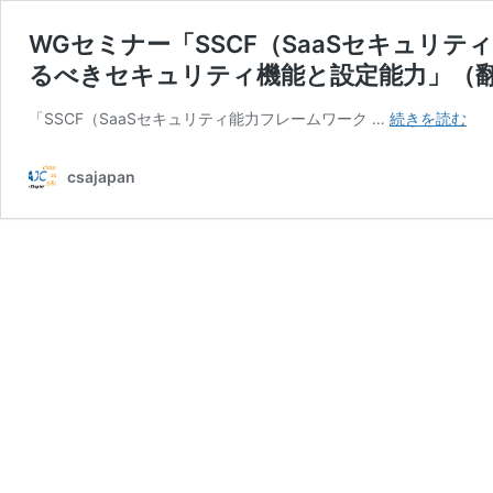
WGセミナー「SSCF（SaaSセキュリテ
るべきセキュリティ機能と設定能力」（翻
WG
「SSCF（SaaSセキュリティ能力フレームワーク …
続きを読む
セ
ミ
csajapan
ナ
ー
「S
セ
キ
ュ
リ
テ
ィ
能
力
フ
レ
ー