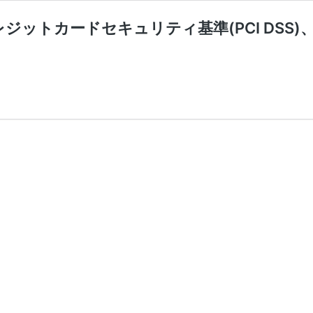
レジットカードセキュリティ基準(PCI DSS
第
44
回
CSA
勉
強
会
「改
正
割
賦
販
売
法、
ク
レ
ジ
ッ